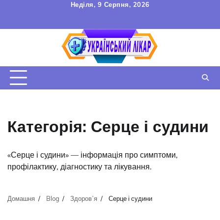
Перейти
Неділя, 9 Серпня, 2026
до
FAQ
Зв’язок
УГОДА
вмісту
КОРИСТУВАЧА
Категорія:
Серце і судини
«Серце і судини» — інформація про симптоми,
профілактику, діагностику та лікування.
Домашня
Blog
Здоровʼя
Серце і судини