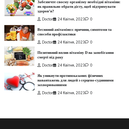
Забезпечте своєму організму необхідні вітаміни:
як правильно обрати дієту, щоб підтримувати
здоров’я?
Doctor
24 Квітня, 2023
0
Весняний авітаміноз: причини, симптоми та
способи профілактики
Doctor
24 Квітня, 2023
0
Позитивний вплив вітаміну D на запобігання
смерті від раку
Doctor
24 Квітня, 2023
0
Як уникнути протипоказаних фізичних
навантажень для людей з серцево-судинними
захворюваннями
Doctor
24 Квітня, 2023
0