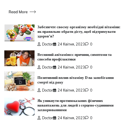
Read More
Забезпечте своєму організму необхідні вітаміни:
як правильно обрати дієту, щоб підтримувати
здоров’я?
Doctor
24 Квітня, 2023
0
Весняний авітаміноз: причини, симптоми та
способи профілактики
Doctor
24 Квітня, 2023
0
Позитивний вплив вітаміну D на запобігання
смерті від раку
Doctor
24 Квітня, 2023
0
Як уникнути протипоказаних фізичних
навантажень для людей з серцево-судинними
захворюваннями
Doctor
24 Квітня, 2023
0