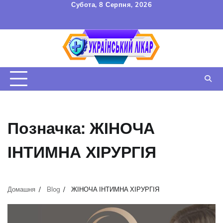
Перейти
Субота, 8 Серпня, 2026
до
FAQ
Зв’язок
УГОДА
вмісту
КОРИСТУВАЧА
Позначка:
ЖІНОЧА
ІНТИМНА ХІРУРГІЯ
Домашня
Blog
ЖІНОЧА ІНТИМНА ХІРУРГІЯ