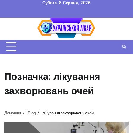
Перейти
Субота, 8 Серпня, 2026
до
FAQ
Зв’язок
УГОДА
вмісту
КОРИСТУВАЧА
Позначка:
лікування
захворювань очей
Домашня
Blog
лікування захворювань очей