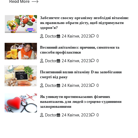
Read More
Забезпечте своєму організму необхідні вітаміни:
як правильно обрати дієту, щоб підтримувати
здоров’я?
Doctor
24 Квітня, 2023
0
Весняний авітаміноз: причини, симптоми та
способи профілактики
Doctor
24 Квітня, 2023
0
Позитивний вплив вітаміну D на запобігання
смерті від раку
Doctor
24 Квітня, 2023
0
Як уникнути протипоказаних фізичних
навантажень для людей з серцево-судинними
захворюваннями
Doctor
24 Квітня, 2023
0