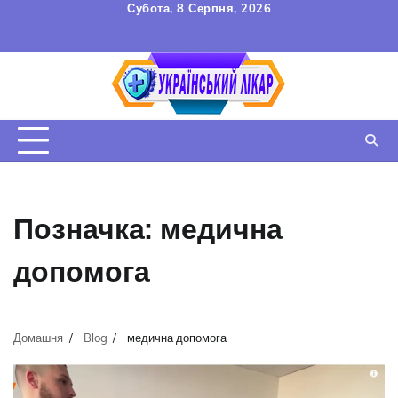
Перейти
Субота, 8 Серпня, 2026
до
FAQ
Зв’язок
УГОДА
вмісту
КОРИСТУВАЧА
Позначка:
медична
допомога
Домашня
Blog
медична допомога