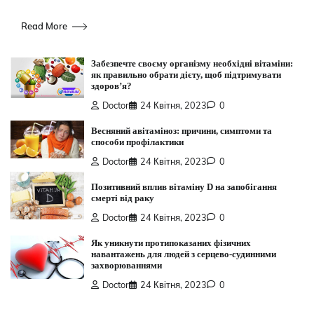
Read More
Забезпечте своєму організму необхідні вітаміни:
як правильно обрати дієту, щоб підтримувати
здоров’я?
Doctor
24 Квітня, 2023
0
Весняний авітаміноз: причини, симптоми та
способи профілактики
Doctor
24 Квітня, 2023
0
Позитивний вплив вітаміну D на запобігання
смерті від раку
Doctor
24 Квітня, 2023
0
Як уникнути протипоказаних фізичних
навантажень для людей з серцево-судинними
захворюваннями
Doctor
24 Квітня, 2023
0