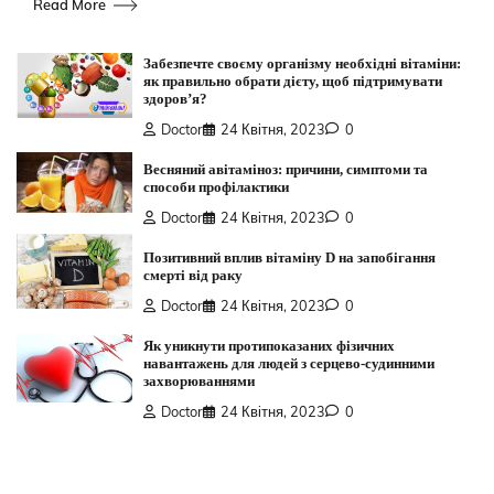
Read More
Забезпечте своєму організму необхідні вітаміни:
як правильно обрати дієту, щоб підтримувати
здоров’я?
Doctor
24 Квітня, 2023
0
Весняний авітаміноз: причини, симптоми та
способи профілактики
Doctor
24 Квітня, 2023
0
Позитивний вплив вітаміну D на запобігання
смерті від раку
Doctor
24 Квітня, 2023
0
Як уникнути протипоказаних фізичних
навантажень для людей з серцево-судинними
захворюваннями
Doctor
24 Квітня, 2023
0