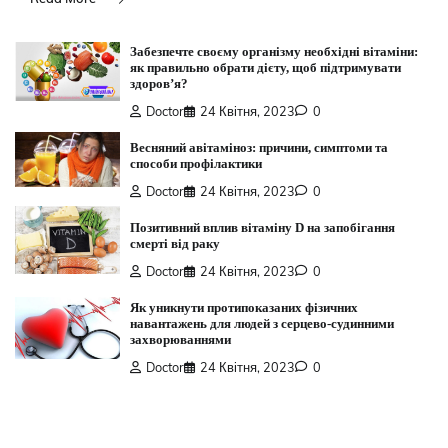
Забезпечте своєму організму необхідні вітаміни:
як правильно обрати дієту, щоб підтримувати
здоров’я?
Doctor
24 Квітня, 2023
0
Весняний авітаміноз: причини, симптоми та
способи профілактики
Doctor
24 Квітня, 2023
0
Позитивний вплив вітаміну D на запобігання
смерті від раку
Doctor
24 Квітня, 2023
0
Як уникнути протипоказаних фізичних
навантажень для людей з серцево-судинними
захворюваннями
Doctor
24 Квітня, 2023
0