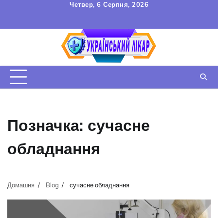
Перейти
Четвер, 6 Серпня, 2026
до
FAQ
Зв’язок
УГОДА
вмісту
КОРИСТУВАЧА
Позначка:
сучасне
обладнання
Домашня
Blog
сучасне обладнання