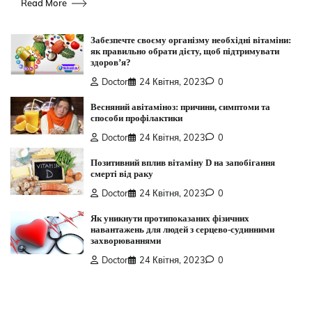
Read More
Забезпечте своєму організму необхідні вітаміни:
як правильно обрати дієту, щоб підтримувати
здоров’я?
Doctor
24 Квітня, 2023
0
Весняний авітаміноз: причини, симптоми та
способи профілактики
Doctor
24 Квітня, 2023
0
Позитивний вплив вітаміну D на запобігання
смерті від раку
Doctor
24 Квітня, 2023
0
Як уникнути протипоказаних фізичних
навантажень для людей з серцево-судинними
захворюваннями
Doctor
24 Квітня, 2023
0