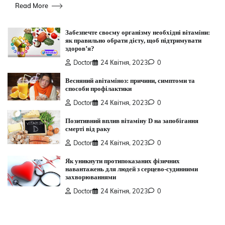
Read More
Забезпечте своєму організму необхідні вітаміни:
як правильно обрати дієту, щоб підтримувати
здоров’я?
Doctor
24 Квітня, 2023
0
Весняний авітаміноз: причини, симптоми та
способи профілактики
Doctor
24 Квітня, 2023
0
Позитивний вплив вітаміну D на запобігання
смерті від раку
Doctor
24 Квітня, 2023
0
Як уникнути протипоказаних фізичних
навантажень для людей з серцево-судинними
захворюваннями
Doctor
24 Квітня, 2023
0