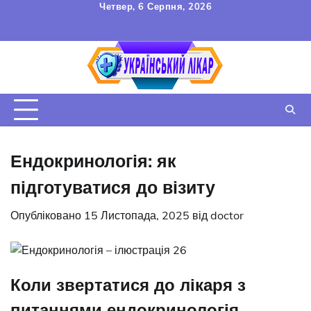
Перейти
Четвер, 6 Серпня, 2026
до
FAQ
Зв’язок
УГОДА
вмісту
КОРИСТУВАЧА
Ендокринологія: як
підготуватися до візиту
Опубліковано
15 Листопада, 2025
від
doctor
Коли звертатися до лікаря з
питаннями ендокринологія