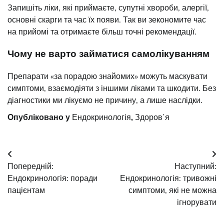
Запишіть ліки, які приймаєте, супутні хвороби, алергії,
основні скарги та час їх появи. Так ви зекономите час
на прийомі та отримаєте більш точні рекомендації.
Чому не варто займатися самолікуванням
Препарати «за порадою знайомих» можуть маскувати
симптоми, взаємодіяти з іншими ліками та шкодити. Без
діагностики ми лікуємо не причину, а лише наслідки.
Опубліковано у
Ендокринологія
,
Здоровʼя
Навігація
Попередній:
Наступний:
записів
Ендокринологія: поради
Ендокринологія: тривожні
пацієнтам
симптоми, які не можна
ігнорувати