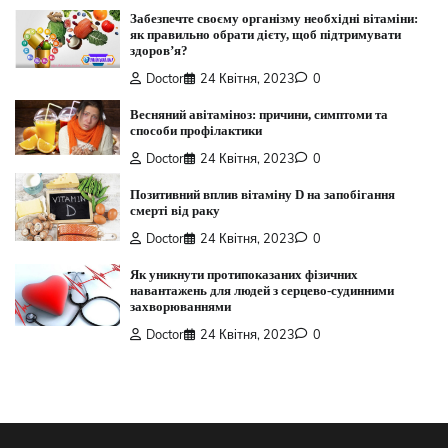
Забезпечте своєму організму необхідні вітаміни:
як правильно обрати дієту, щоб підтримувати
здоров’я?
Doctor
24 Квітня, 2023
0
Весняний авітаміноз: причини, симптоми та
способи профілактики
Doctor
24 Квітня, 2023
0
Позитивний вплив вітаміну D на запобігання
смерті від раку
Doctor
24 Квітня, 2023
0
Як уникнути протипоказаних фізичних
навантажень для людей з серцево-судинними
захворюваннями
Doctor
24 Квітня, 2023
0