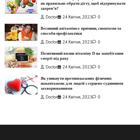
як правильно обрати дієту, щоб підтримувати
здоров’я?
Doctor
24 Квітня, 2023
0
Весняний авітаміноз: причини, симптоми та
способи профілактики
Doctor
24 Квітня, 2023
0
Позитивний вплив вітаміну D на запобігання
смерті від раку
Doctor
24 Квітня, 2023
0
Як уникнути протипоказаних фізичних
навантажень для людей з серцево-судинними
захворюваннями
Doctor
24 Квітня, 2023
0