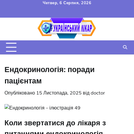
Перейти
Четвер, 6 Серпня, 2026
до
FAQ
Зв’язок
УГОДА
вмісту
КОРИСТУВАЧА
Ендокринологія: поради
пацієнтам
Опубліковано
15 Листопада, 2025
від
doctor
Коли звертатися до лікаря з
питаннями ендокринологія