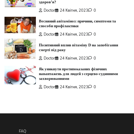
здоров’я?
Doctor
24 Квітня, 2023
0
Весняний авітаміноз: причини, симптоми та
способи профілактики
Doctor
24 Квітня, 2023
0
Позитивний вплив вітаміну D на запобігання
смерті від раку
Doctor
24 Квітня, 2023
0
Як уникнути протипоказаних фізичних
навантажень для людей з серцево-судинними
захворюваннями
Doctor
24 Квітня, 2023
0
FAQ