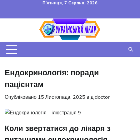
Перейти
П’ятниця, 7 Серпня, 2026
до
FAQ
Зв’язок
УГОДА
вмісту
КОРИСТУВАЧА
Ендокринологія: поради
пацієнтам
Опубліковано
15 Листопада, 2025
від
doctor
Коли звертатися до лікаря з
питаннями ендокринологія