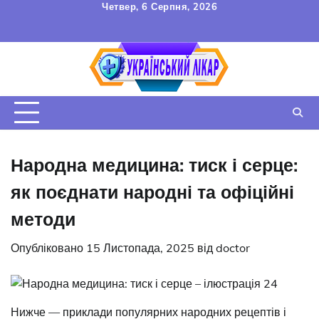
Перейти
Четвер, 6 Серпня, 2026
до
FAQ
Зв’язок
УГОДА
вмісту
КОРИСТУВАЧА
Народна медицина: тиск і серце:
як поєднати народні та офіційні
методи
Опубліковано
15 Листопада, 2025
від
doctor
Нижче — приклади популярних народних рецептів і