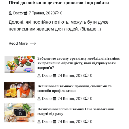
Пітні долоні: коли це стає тривогою і що робити
Doctor
7 Травня, 2023
0
Долоні, які постійно потіють, можуть бути дуже
неприємним явищем для людей. (більше…)
Read More
Забезпечте своєму організму необхідні вітаміни:
як правильно обрати дієту, щоб підтримувати
здоров’я?
Doctor
24 Квітня, 2023
0
Весняний авітаміноз: причини, симптоми та
способи профілактики
Doctor
24 Квітня, 2023
0
Позитивний вплив вітаміну D на запобігання
смерті від раку
Doctor
24 Квітня, 2023
0