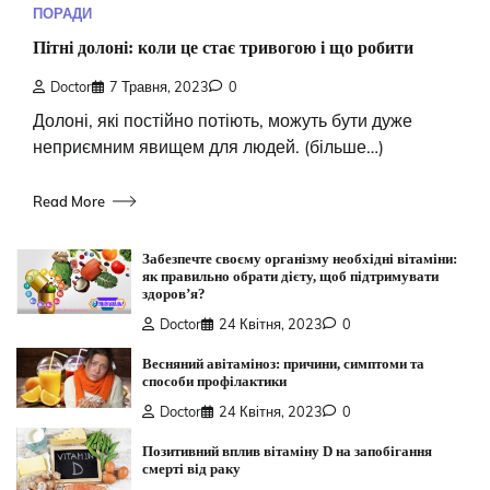
ПОРАДИ
Пітні долоні: коли це стає тривогою і що робити
Doctor
7 Травня, 2023
0
Долоні, які постійно потіють, можуть бути дуже
неприємним явищем для людей. (більше…)
Read More
Забезпечте своєму організму необхідні вітаміни:
як правильно обрати дієту, щоб підтримувати
здоров’я?
Doctor
24 Квітня, 2023
0
Весняний авітаміноз: причини, симптоми та
способи профілактики
Doctor
24 Квітня, 2023
0
Позитивний вплив вітаміну D на запобігання
смерті від раку