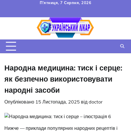
Перейти
П’ятниця, 7 Серпня, 2026
до
FAQ
Зв’язок
УГОДА
вмісту
КОРИСТУВАЧА
Народна медицина: тиск і серце:
як безпечно використовувати
народні засоби
Опубліковано
15 Листопада, 2025
від
doctor
Нижче — приклади популярних народних рецептів і