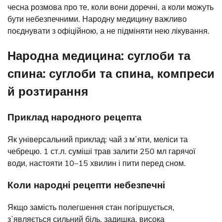
чесна розмова про те, коли вони доречні, а коли можуть
бути небезпечними. Народну медицину важливо
поєднувати з офіційною, а не підміняти нею лікування.
Народна медицина: суглоби та
спина: суглоби та спина, компреси
й розтирання
Приклад народного рецепта
Як універсальний приклад: чай з мʼяти, меліси та
чебрецю. 1 ст.л. суміші трав залити 250 мл гарячої
води, настояти 10–15 хвилин і пити перед сном.
Коли народні рецепти небезпечні
Якщо замість полегшення стан погіршується,
зʼявляється сильний біль, задишка, висока