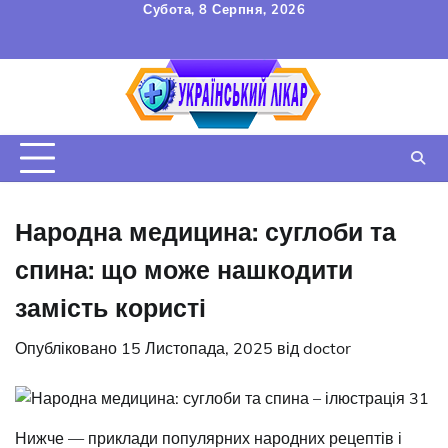
Перейти
Субота, 8 Серпня, 2026
до
FAQ
Зв’язок
УГОДА
вмісту
КОРИСТУВАЧА
Народна медицина: суглоби та
спина: що може нашкодити
замість користі
Опубліковано
15 Листопада, 2025
від
doctor
Нижче — приклади популярних народних рецептів і