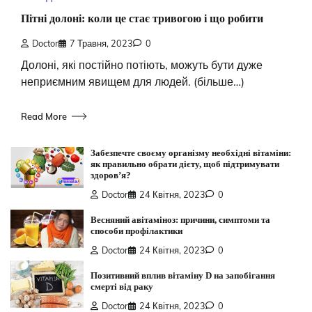
Пітні долоні: коли це стає тривогою і що робити
Doctor
7 Травня, 2023
0
Долоні, які постійно потіють, можуть бути дуже
неприємним явищем для людей. (більше…)
Read More
Забезпечте своєму організму необхідні вітаміни:
як правильно обрати дієту, щоб підтримувати
здоров’я?
Doctor
24 Квітня, 2023
0
Весняний авітаміноз: причини, симптоми та
способи профілактики
Doctor
24 Квітня, 2023
0
Позитивний вплив вітаміну D на запобігання
смерті від раку
Doctor
24 Квітня, 2023
0