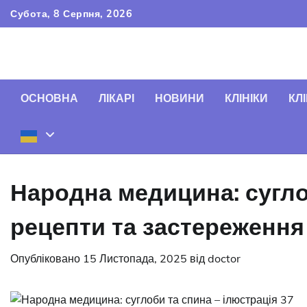
Перейти
Субота, 8 Серпня, 2026
до
вмісту
ОСНОВНА
ЛІКАРІ
НОВИНИ
КЛІНІКИ
КЛІ
Народна медицина: сугло
рецепти та застереження
Опубліковано
15 Листопада, 2025
від
doctor