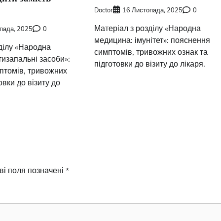
Doctor
16 Листопада, 2025
0
Матеріал з розділу «Народна
пада, 2025
0
медицина: імунітет»: пояснення
ділу «Народна
симптомів, тривожних ознак та
изапальні засоби»:
підготовки до візиту до лікаря.
птомів, тривожних
овки до візиту до
ві поля позначені
*