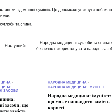
настоянки, «домашні суміші». Це допоможе уникнути небажа
римки.
суглоби та спина
Народна медицина: суглоби та спина: 
Наступний:
безпечно використовувати народні засо
ИЦИНА
НАРОДНА МЕДИЦИНА
ЦИНА:
НАРОДНА МЕДИЦИНА: ІМУНІТЕТ
І ЗАСОБИ
Народна медицина: імунітет:
ицина:
що може нашкодити замість
ні засоби: що
користі
ити замість