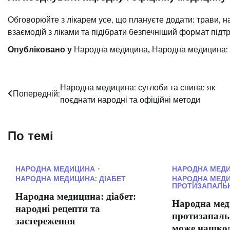
Обговорюйте з лікарем усе, що плануєте додати: трави, 
взаємодій з ліками та підібрати безпечніший формат підт
Опубліковано у
Народна медицина
,
Народна медицина: 
Навігація
Народна медицина: суглоби та спина: як
Попередній:
поєднати народні та офіційні методи
записів
По темі
НАРОДНА МЕДИЦИНА
НАРОДНА МЕД
НАРОДНА МЕДИЦИНА: ДІАБЕТ
НАРОДНА МЕДИ
ПРОТИЗАПАЛЬН
Народна медицина: діабет:
Народна мед
народні рецепти та
протизапаль
застереження
може нашкод