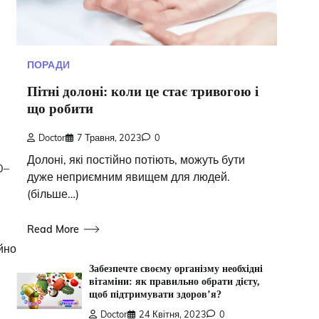
ПОРАДИ
Пітні долоні: коли це стає тривогою і
що робити
Doctor
7 Травня, 2023
0
Долоні, які постійно потіють, можуть бути
0–
дуже неприємним явищем для людей.
(більше…)
Read More
йно
Забезпечте своєму організму необхідні
вітаміни: як правильно обрати дієту,
щоб підтримувати здоров’я?
Doctor
24 Квітня, 2023
0