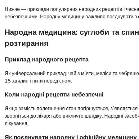
Нижче — приклади популярних народних рецептів і чесна 
небезпечними. Народну медицину важливо поєднувати з оф
Народна медицина: суглоби та спин
розтирання
Приклад народного рецепта
Як універсальний приклад: чай з мʼяти, меліси та чебрецю.
15 хвилин і пити перед сном.
Коли народні рецепти небезпечні
Якщо замість полегшення стан погіршується, зʼявляється 
зверніться до лікаря або викличте швидку. Народні засоби
лікування.
Як поєднувати народну і офіційну медицину