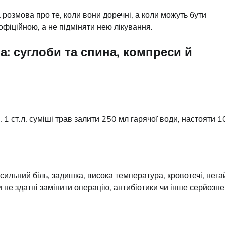
розмова про те, коли вони доречні, а коли можуть бути
іційною, а не підміняти нею лікування.
а: суглоби та спина, компреси й
 1 ст.л. суміші трав залити 250 мл гарячої води, настояти 1
сильний біль, задишка, висока температура, кровотечі, нега
 не здатні замінити операцію, антибіотики чи інше серйозне