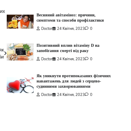
них
Весняний авітаміноз: причини,
симптоми та способи профілактики
Doctor
24 Квітня, 2023
0
Позитивний вплив вітаміну D на
як
запобігання смерті від раку
би
Doctor
24 Квітня, 2023
0
Як уникнути протипоказаних фізичних
навантажень для людей з серцево-
судинними захворюваннями
Doctor
24 Квітня, 2023
0