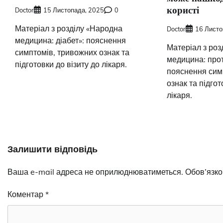
користі
Doctor
15 Листопада, 2025
0
Матеріал з розділу «Народна
Doctor
16 Листо
медицина: діабет»: пояснення
Матеріал з роз
симптомів, тривожних ознак та
медицина: прот
підготовки до візиту до лікаря.
пояснення сим
ознак та підгот
лікаря.
Залишити відповідь
Ваша e-mail адреса не оприлюднюватиметься.
Обов’язко
Коментар
*