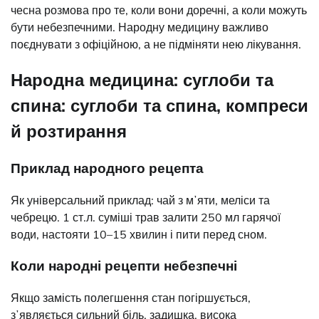
чесна розмова про те, коли вони доречні, а коли можуть
бути небезпечними. Народну медицину важливо
поєднувати з офіційною, а не підміняти нею лікування.
Народна медицина: суглоби та
спина: суглоби та спина, компреси
й розтирання
Приклад народного рецепта
Як універсальний приклад: чай з мʼяти, меліси та
чебрецю. 1 ст.л. суміші трав залити 250 мл гарячої
води, настояти 10–15 хвилин і пити перед сном.
Коли народні рецепти небезпечні
Якщо замість полегшення стан погіршується,
зʼявляється сильний біль, задишка, висока