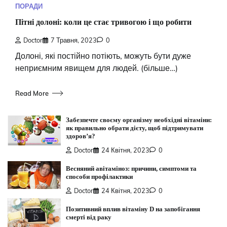
ПОРАДИ
Пітні долоні: коли це стає тривогою і що робити
Doctor
7 Травня, 2023
0
Долоні, які постійно потіють, можуть бути дуже
неприємним явищем для людей. (більше…)
Read More
Забезпечте своєму організму необхідні вітаміни:
як правильно обрати дієту, щоб підтримувати
здоров’я?
Doctor
24 Квітня, 2023
0
Весняний авітаміноз: причини, симптоми та
способи профілактики
Doctor
24 Квітня, 2023
0
Позитивний вплив вітаміну D на запобігання
смерті від раку