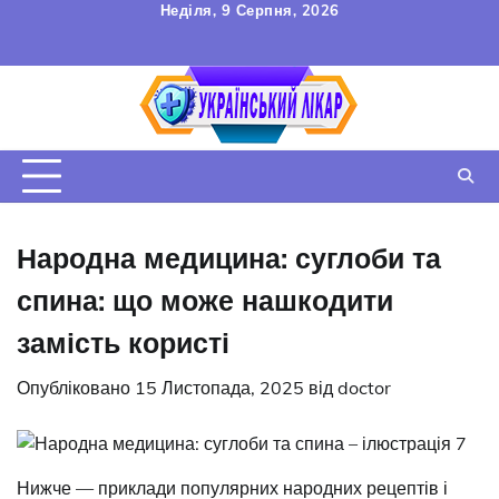
Перейти
Неділя, 9 Серпня, 2026
до
FAQ
Зв’язок
УГОДА
вмісту
КОРИСТУВАЧА
Народна медицина: суглоби та
спина: що може нашкодити
замість користі
Опубліковано
15 Листопада, 2025
від
doctor
Нижче — приклади популярних народних рецептів і