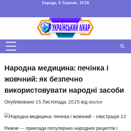
Перейти
Середа, 5 Серпня, 2026
до
FAQ
Зв’язок
УГОДА
вмісту
КОРИСТУВАЧА
Народна медицина: печінка і
жовчний: як безпечно
використовувати народні засоби
Опубліковано
15 Листопада, 2025
від
doctor
Нижче — приклади популярних народних рецептів і