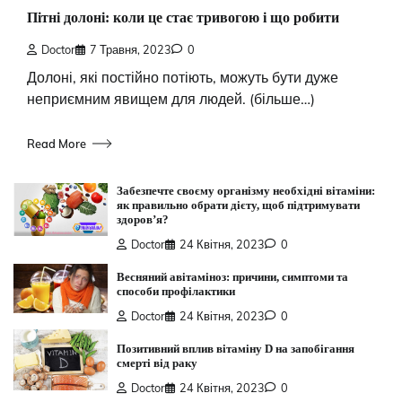
Пітні долоні: коли це стає тривогою і що робити
Doctor
7 Травня, 2023
0
Долоні, які постійно потіють, можуть бути дуже
неприємним явищем для людей. (більше…)
Read More
Забезпечте своєму організму необхідні вітаміни:
як правильно обрати дієту, щоб підтримувати
здоров’я?
Doctor
24 Квітня, 2023
0
Весняний авітаміноз: причини, симптоми та
способи профілактики
Doctor
24 Квітня, 2023
0
Позитивний вплив вітаміну D на запобігання
смерті від раку
Doctor
24 Квітня, 2023
0