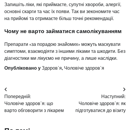
Запишіть ліки, які приймаєте, супутні хвороби, алергії,
основні скарги та час їх появи. Так ви зекономите час
на прийомі та отримаєте більш точні рекомендації.
Чому не варто займатися самолікуванням
Препарати «за порадою знайомих» можуть маскувати
симптоми, взаємодіяти з іншими ліками та шкодити. Без
діагностики ми лікуємо не причину, а лише наслідки.
Опубліковано у
Здоровʼя
,
Чоловіче здоровʼя
Навігація
Попередній:
Наступний:
записів
Чоловіче здоровʼя: що
Чоловіче здоровʼя: як
варто обговорити з лікарем
підготуватися до візиту