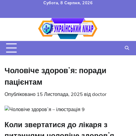
Перейти
Субота, 8 Серпня, 2026
до
FAQ
Зв’язок
УГОДА
вмісту
КОРИСТУВАЧА
Чоловіче здоровʼя: поради
пацієнтам
Опубліковано
15 Листопада, 2025
від
doctor
Коли звертатися до лікаря з
питаннями чоловіче здоровʼя