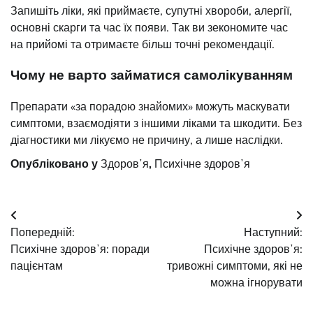
Запишіть ліки, які приймаєте, супутні хвороби, алергії,
основні скарги та час їх появи. Так ви зекономите час
на прийомі та отримаєте більш точні рекомендації.
Чому не варто займатися самолікуванням
Препарати «за порадою знайомих» можуть маскувати
симптоми, взаємодіяти з іншими ліками та шкодити. Без
діагностики ми лікуємо не причину, а лише наслідки.
Опубліковано у
Здоровʼя
,
Психічне здоровʼя
Навігація
Попередній:
Наступний:
записів
Психічне здоровʼя: поради
Психічне здоровʼя:
пацієнтам
тривожні симптоми, які не
можна ігнорувати