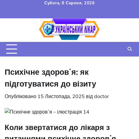
Перейти
Субота, 8 Серпня, 2026
до
FAQ
Зв’язок
УГОДА
вмісту
КОРИСТУВАЧА
Психічне здоровʼя: як
підготуватися до візиту
Опубліковано
15 Листопада, 2025
від
doctor
Коли звертатися до лікаря з
питаннями психічне здоровʼя