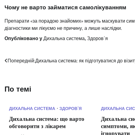
Чому не варто займатися самолікуванням
Препарати «за порадою знайомих» можуть маскувати симп
діагностики ми лікуємо не причину, а лише наслідки.
Опубліковано у
Дихальна система
,
Здоровʼя
Навігація
Попередній:
Дихальна система: як підготуватися до візит
записів
По темі
ДИХАЛЬНА СИСТЕМА
ЗДОРОВʼЯ
ДИХАЛЬНА СИ
Дихальна система: що варто
Дихальна си
обговорити з лікарем
симптоми, я
ігнорувати