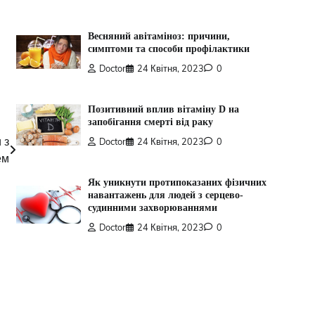
Весняний авітаміноз: причини,
симптоми та способи профілактики
Doctor
24 Квітня, 2023
0
Позитивний вплив вітаміну D на
запобігання смерті від раку
 з
Doctor
24 Квітня, 2023
0
ем
Як уникнути протипоказаних фізичних
навантажень для людей з серцево-
судинними захворюваннями
Doctor
24 Квітня, 2023
0