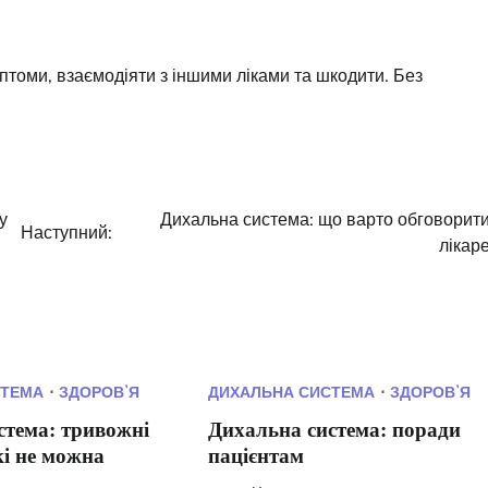
томи, взаємодіяти з іншими ліками та шкодити. Без
у
Дихальна система: що варто обговорити
Наступний:
лікар
СТЕМА
ЗДОРОВʼЯ
ДИХАЛЬНА СИСТЕМА
ЗДОРОВʼЯ
стема: тривожні
Дихальна система: поради
кі не можна
пацієнтам