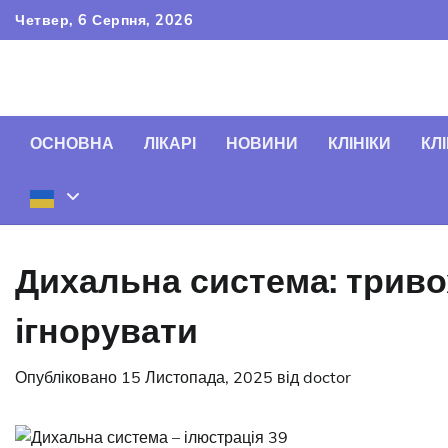
Перейти
Четвер, 6 Серпня, 2026
до
вмісту
ОСНОВНА
ЛІКАРІ
НОВИНИ
КЛІНІКИ
КЛІ
Дихальна система: триво
ігнорувати
Опубліковано
15 Листопада, 2025
від
doctor