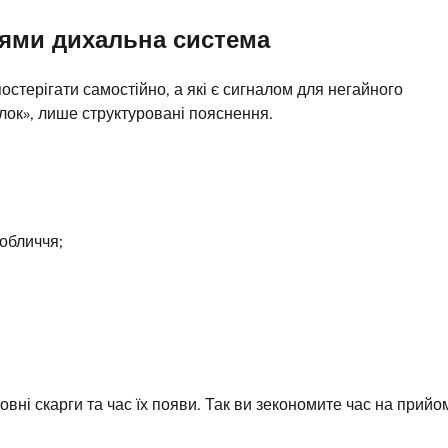
нями дихальна система
стерігати самостійно, а які є сигналом для негайного
лок», лише структуровані пояснення.
 обличчя;
новні скарги та час їх появи. Так ви зекономите час на прийо