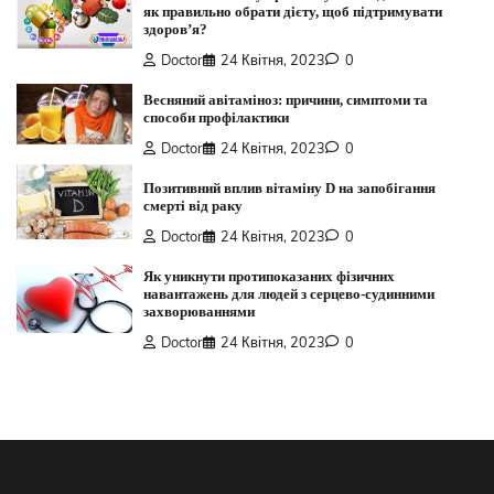
як правильно обрати дієту, щоб підтримувати
здоров’я?
Doctor
24 Квітня, 2023
0
Весняний авітаміноз: причини, симптоми та
способи профілактики
Doctor
24 Квітня, 2023
0
Позитивний вплив вітаміну D на запобігання
смерті від раку
Doctor
24 Квітня, 2023
0
Як уникнути протипоказаних фізичних
навантажень для людей з серцево-судинними
захворюваннями
Doctor
24 Квітня, 2023
0