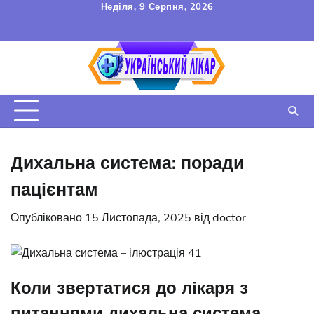
Перейти
Неділя, 9 Серпня, 2026
до
FAQ
Зв’язок
УГОДА
вмісту
КОРИСТУВАЧА
Дихальна система: поради
пацієнтам
Опубліковано
15 Листопада, 2025
від
doctor
Коли звертатися до лікаря з
питаннями дихальна система