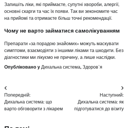
Запишіть ліки, які приймаєте, супутні хвороби, алергії,
основні скарги та час їх появи. Так ви зекономите час
на прийомі та отримаєте більш точні рекомендації.
Чому не варто займатися самолікуванням
Препарати «за порадою знайомих» можуть маскувати
симптоми, взаємодіяти з іншими ліками та шкодити. Без
діагностики ми лікуємо не причину, а лише наслідки.
Опубліковано у
Дихальна система
,
Здоровʼя
Навігація
Попередній:
Наступний:
записів
Дихальна система: що
Дихальна система: як
варто обговорити з лікарем
підготуватися до візиту