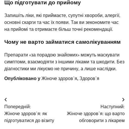
Що підготувати до прийому
Запишіть ліки, які приймаєте, супутні хвороби, алергії,
основні скарги та час їх появи. Так ви зекономите час
на прийомі та отримаєте більш точні рекомендації.
Чому не варто займатися самолікуванням
Препарати «за порадою знайомих» можуть маскувати
симптоми, взаємодіяти з іншими ліками та шкодити. Без
діагностики ми лікуємо не причину, а лише наслідки.
Опубліковано у
Жіноче здоровʼя
,
Здоровʼя
Навігація
Попередній:
Наступний:
записів
Жіноче здоровʼя: як
Жіноче здоровʼя: що варто
підготуватися до візиту
обговорити з лікарем