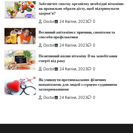
Забезпечте своєму організму необхідні вітаміни:
як правильно обрати дієту, щоб підтримувати
здоров’я?
Doctor
24 Квітня, 2023
0
Весняний авітаміноз: причини, симптоми та
способи профілактики
Doctor
24 Квітня, 2023
0
Позитивний вплив вітаміну D на запобігання
смерті від раку
Doctor
24 Квітня, 2023
0
Як уникнути протипоказаних фізичних
навантажень для людей з серцево-судинними
захворюваннями
Doctor
24 Квітня, 2023
0