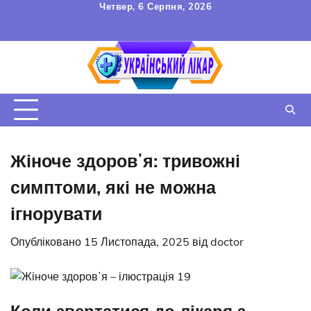
Перейти
Четвер, 6 Серпня, 2026
до
FAQ
Зв’язок
УГОДА
вмісту
КОРИСТУВАЧА
Жіноче здоровʼя: тривожні
симптоми, які не можна
ігнорувати
Опубліковано
15 Листопада, 2025
від
doctor
Коли звертатися до лікаря з