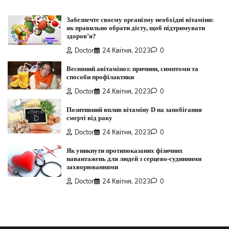
Забезпечте своєму організму необхідні вітаміни:
як правильно обрати дієту, щоб підтримувати
здоров’я?
Doctor
24 Квітня, 2023
0
Весняний авітаміноз: причини, симптоми та
способи профілактики
Doctor
24 Квітня, 2023
0
Позитивний вплив вітаміну D на запобігання
смерті від раку
Doctor
24 Квітня, 2023
0
Як уникнути протипоказаних фізичних
навантажень для людей з серцево-судинними
захворюваннями
Doctor
24 Квітня, 2023
0