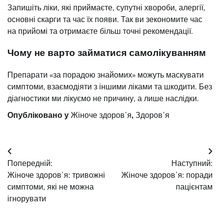
Запишіть ліки, які приймаєте, супутні хвороби, алергії,
основні скарги та час їх появи. Так ви зекономите час
на прийомі та отримаєте більш точні рекомендації.
Чому не варто займатися самолікуванням
Препарати «за порадою знайомих» можуть маскувати
симптоми, взаємодіяти з іншими ліками та шкодити. Без
діагностики ми лікуємо не причину, а лише наслідки.
Опубліковано у
Жіноче здоровʼя
,
Здоровʼя
Навігація
Попередній:
Наступний:
записів
Жіноче здоровʼя: тривожні
Жіноче здоровʼя: поради
симптоми, які не можна
пацієнтам
ігнорувати