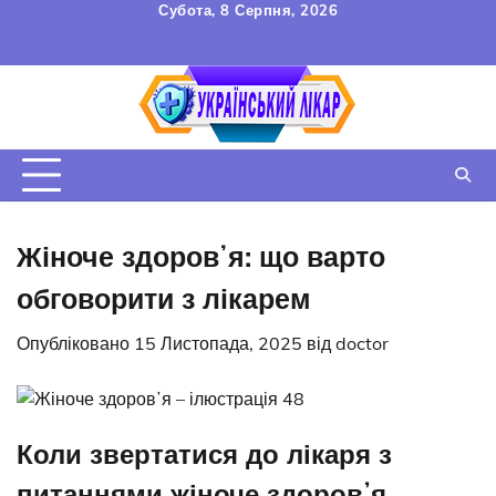
Перейти
Субота, 8 Серпня, 2026
до
FAQ
Зв’язок
УГОДА
вмісту
КОРИСТУВАЧА
Жіноче здоровʼя: що варто
обговорити з лікарем
Опубліковано
15 Листопада, 2025
від
doctor
Коли звертатися до лікаря з
питаннями жіноче здоровʼя