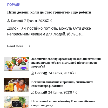
ПОРАДИ
Пітні долоні: коли це стає тривогою і що робити
Doctor
7 Травня, 2023
0
Долоні, які постійно потіють, можуть бути дуже
неприємним явищем для людей. (більше…)
Read More
Забезпечте своєму організму необхідні вітаміни:
як правильно обрати дієту, щоб підтримувати
здоров’я?
Doctor
24 Квітня, 2023
0
Весняний авітаміноз: причини, симптоми та
способи профілактики
Doctor
24 Квітня, 2023
0
Позитивний вплив вітаміну D на запобігання
смерті від раку