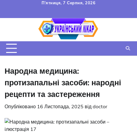
Перейти
П’ятниця, 7 Серпня, 2026
до
FAQ
Зв’язок
УГОДА
вмісту
КОРИСТУВАЧА
Народна медицина:
протизапальні засоби: народні
рецепти та застереження
Опубліковано
16 Листопада, 2025
від
doctor