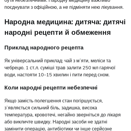
бути небезпечними. Народну медицину важливо
поєднувати з офіційною, а не підміняти нею лікування.
Народна медицина: дитяча: дитячі
народні рецепти й обмеження
Приклад народного рецепта
Як універсальний приклад: чай з мʼяти, меліси та
чебрецю. 1 ст.л. суміші трав залити 250 мл гарячої
води, настояти 10–15 хвилин і пити перед сном.
Коли народні рецепти небезпечні
Якщо замість полегшення стан погіршується,
зʼявляється сильний біль, задишка, висока
температура, кровотечі, негайно зверніться до лікаря
або викличте швидку. Народні засоби не здатні
замінити операцію, антибіотики чи інше серйозне