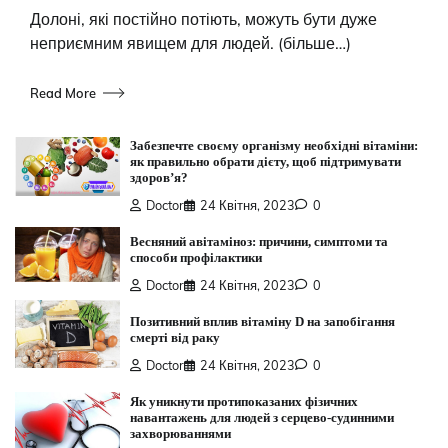
Долоні, які постійно потіють, можуть бути дуже
неприємним явищем для людей. (більше…)
Read More
Забезпечте своєму організму необхідні вітаміни:
як правильно обрати дієту, щоб підтримувати
здоров’я?
Doctor
24 Квітня, 2023
0
Весняний авітаміноз: причини, симптоми та
способи профілактики
Doctor
24 Квітня, 2023
0
Позитивний вплив вітаміну D на запобігання
смерті від раку
Doctor
24 Квітня, 2023
0
Як уникнути протипоказаних фізичних
навантажень для людей з серцево-судинними
захворюваннями