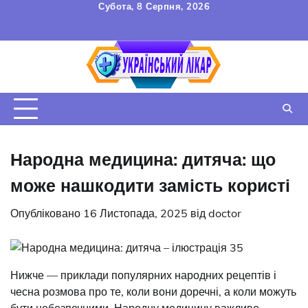
Перейти
Субота, 8 Серпня, 2026
до
FAQ
Зв’язок
УГОДА
вмісту
КОРИСТУВАЧА
Народна медицина: дитяча: що
може нашкодити замість користі
Опубліковано
16 Листопада, 2025
від
doctor
Нижче — приклади популярних народних рецептів і
чесна розмова про те, коли вони доречні, а коли можуть