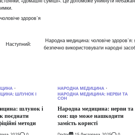
настоянки, «домашні суміші». Це допоможе уникнути небажа
римки.
чоловіче здоровʼя
Народна медицина: чоловіче здоровʼя: 
Наступний:
безпечно використовувати народні засо
ИЦИНА
НАРОДНА МЕДИЦИНА
ЦИНА: ШЛУНОК І
НАРОДНА МЕДИЦИНА: НЕРВИ ТА
СОН
ицина: шлунок і
Народна медицина: нерви та
як поєднати
сон: що може нашкодити
фіційні методи
замість користі
пада, 2025
0
Doctor
15 Листопада, 2025
0