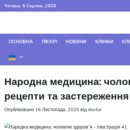
Перейти
Четвер, 6 Серпня, 2026
до
вмісту
ОСНОВНА
ЛІКАРІ
НОВИНИ
КЛІНІКИ
КЛІ
Народна медицина: чолов
рецепти та застереження
Опубліковано
16 Листопада, 2025
від
doctor