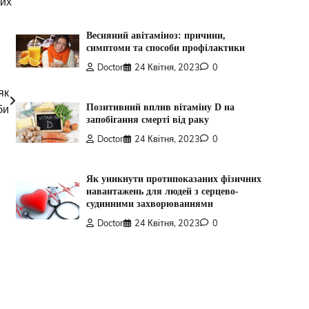
них
Весняний авітаміноз: причини,
симптоми та способи профілактики
Doctor
24 Квітня, 2023
0
як
Позитивний вплив вітаміну D на
би
запобігання смерті від раку
Doctor
24 Квітня, 2023
0
Як уникнути протипоказаних фізичних
навантажень для людей з серцево-
судинними захворюваннями
Doctor
24 Квітня, 2023
0