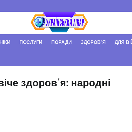
НІКИ
ПОСЛУГИ
ПОРАДИ
ЗДОРОВʼЯ
ДЛЯ В
іче здоровʼя: народні