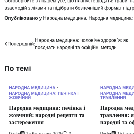
Обговорюйте з лікарем усе, що плануєте додати: трави, 
взаємодій з ліками та підібрати безпечніший формат підт
Опубліковано у
Народна медицина
,
Народна медицина: 
Навігація
Народна медицина: чоловіче здоровʼя: як
Попередній:
поєднати народні та офіційні методи
записів
По темі
НАРОДНА МЕДИЦИНА
НАРОДНА МЕД
НАРОДНА МЕДИЦИНА: ПЕЧІНКА І
НАРОДНА МЕДИ
ЖОВЧНИЙ
ТРАВЛЕННЯ
Народна медицина: печінка і
Народна мед
жовчний: народні рецепти та
травлення: 
застереження
народні та о
Doctor
15 Листопада, 2025
0
Doctor
15 Листо