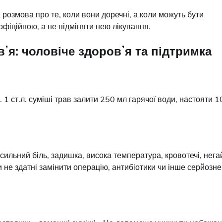
розмова про те, коли вони доречні, а коли можуть бути
іційною, а не підміняти нею лікування.
ʼя: чоловіче здоровʼя та підтримка
 1 ст.л. суміші трав залити 250 мл гарячої води, настояти 1
сильний біль, задишка, висока температура, кровотечі, нега
 не здатні замінити операцію, антибіотики чи інше серйозне