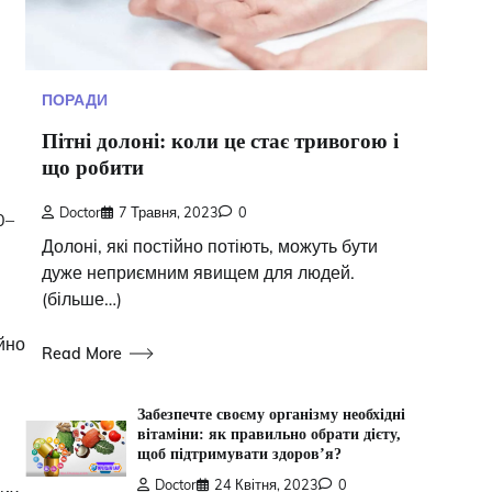
ПОРАДИ
Пітні долоні: коли це стає тривогою і
що робити
Doctor
7 Травня, 2023
0
0–
Долоні, які постійно потіють, можуть бути
дуже неприємним явищем для людей.
(більше…)
йно
Read More
Забезпечте своєму організму необхідні
вітаміни: як правильно обрати дієту,
щоб підтримувати здоров’я?
Doctor
24 Квітня, 2023
0