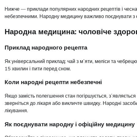
Нижче — приклади популярних народних рецептів і чесна 
небезпечними. Народну медицину важливо поєднувати з оф
Народна медицина: чоловіче здоров
Приклад народного рецепта
Як універсальний приклад: чай з мʼяти, меліси та чебрецю.
15 хвилин і пити перед сном.
Коли народні рецепти небезпечні
Якщо замість полегшення стан погіршується, зʼявляється 
зверніться до лікаря або викличте швидку. Народні засоби
лікування.
Як поєднувати народну і офіційну медицину