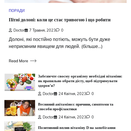
ПОРАДИ
Пітні долоні: коли це стає тривогою і що робити
Doctor
7 Травня, 2023
0
Долоні, які постійно потіють, можуть бути дуже
неприємним явищем для людей. (більше…)
Read More
Забезпечте своєму організму необхідні вітаміни:
як правильно обрати дієту, щоб підтримувати
здоров’я?
Doctor
24 Квітня, 2023
0
Весняний авітаміноз: причини, симптоми та
способи профілактики
Doctor
24 Квітня, 2023
0
Позитивний вплив вітаміну D на запобігання