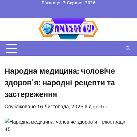
Перейти
П’ятниця, 7 Серпня, 2026
до
FAQ
Зв’язок
УГОДА
вмісту
КОРИСТУВАЧА
Народна медицина: чоловіче
здоровʼя: народні рецепти та
застереження
Опубліковано
16 Листопада, 2025
від
doctor