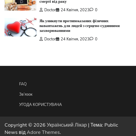
смерті від раку
Doctor
24 Квітня, 2023
0
Як уникнути протипоказаних фізичних
навантажень для людей з серцево-судинними
захворюваннями
Doctor
24 Квітня, 2023
0
FAQ
Зв’язок
УГОДА КОРИСТУВАЧА
Copyright © 2026
Український Лікар
| Тема: Public
News від
Adore Themes
.