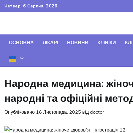
Перейти
Четвер, 6 Серпня, 2026
до
вмісту
ОСНОВНА
ЛІКАРІ
НОВИНИ
КЛІНІКИ
КЛІ
Народна медицина: жіноч
народні та офіційні мето
Опубліковано
16 Листопада, 2025
від
doctor