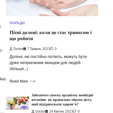
ПОРАДИ
и
Пітні долоні: коли це стає тривогою і
що робити
Doctor
7 Травня, 2023
0
0–
Долоні, які постійно потіють, можуть бути
дуже неприємним явищем для людей.
(більше…)
йно
Read More
Забезпечте своєму організму необхідні
вітаміни: як правильно обрати дієту,
щоб підтримувати здоров’я?
Doctor
24 Квітня, 2023
0