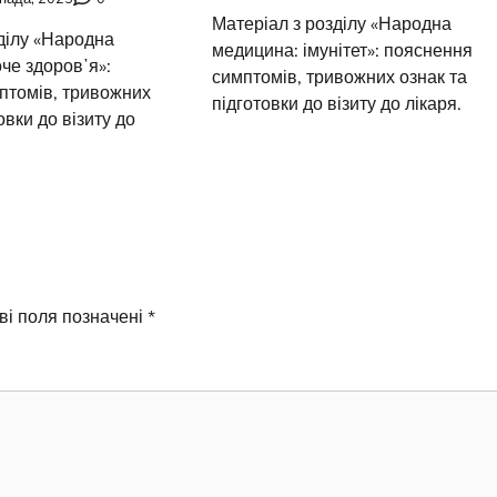
Матеріал з розділу «Народна
ділу «Народна
медицина: імунітет»: пояснення
че здоровʼя»:
симптомів, тривожних ознак та
птомів, тривожних
підготовки до візиту до лікаря.
овки до візиту до
ві поля позначені
*