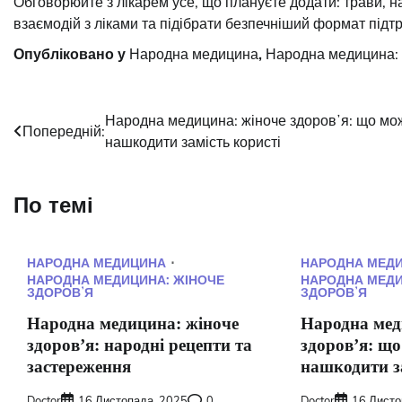
Обговорюйте з лікарем усе, що плануєте додати: трави, 
взаємодій з ліками та підібрати безпечніший формат підт
Опубліковано у
Народна медицина
,
Народна медицина: 
Навігація
Народна медицина: жіноче здоровʼя: що мо
Попередній:
нашкодити замість користі
записів
По темі
НАРОДНА МЕДИЦИНА
НАРОДНА МЕД
НАРОДНА МЕДИЦИНА: ЖІНОЧЕ
НАРОДНА МЕДИ
ЗДОРОВʼЯ
ЗДОРОВʼЯ
Народна медицина: жіноче
Народна мед
здоровʼя: народні рецепти та
здоровʼя: щ
застереження
нашкодити за
Doctor
16 Листопада, 2025
0
Doctor
16 Листо