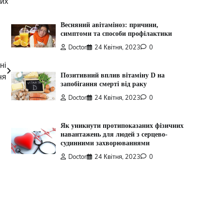
них
Весняний авітаміноз: причини,
симптоми та способи профілактики
Doctor
24 Квітня, 2023
0
ні
Позитивний вплив вітаміну D на
ня
запобігання смерті від раку
Doctor
24 Квітня, 2023
0
Як уникнути протипоказаних фізичних
навантажень для людей з серцево-
судинними захворюваннями
Doctor
24 Квітня, 2023
0