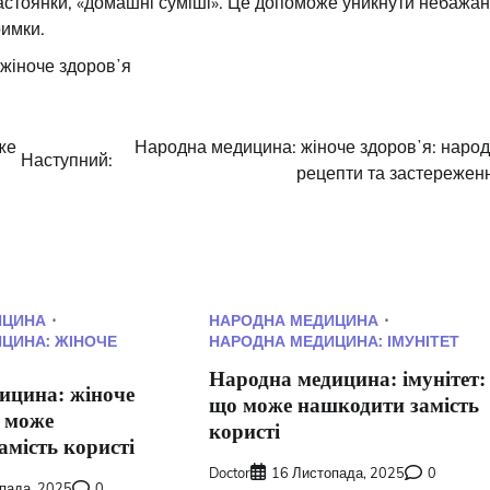
настоянки, «домашні суміші». Це допоможе уникнути небажа
римки.
жіноче здоровʼя
же
Народна медицина: жіноче здоровʼя: народ
Наступний:
рецепти та застережен
ИЦИНА
НАРОДНА МЕДИЦИНА
ЦИНА: ЖІНОЧЕ
НАРОДНА МЕДИЦИНА: ІМУНІТЕТ
Народна медицина: імунітет:
ицина: жіноче
що може нашкодити замість
о може
користі
мість користі
Doctor
16 Листопада, 2025
0
пада, 2025
0