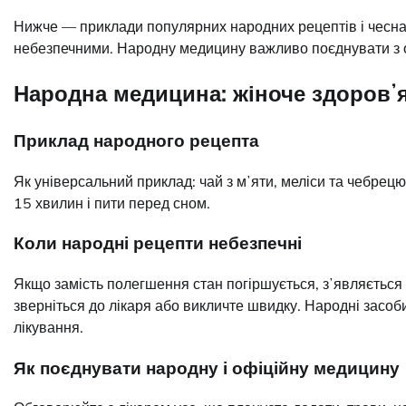
Нижче — приклади популярних народних рецептів і чесна 
небезпечними. Народну медицину важливо поєднувати з оф
Народна медицина: жіноче здоровʼя
Приклад народного рецепта
Як універсальний приклад: чай з мʼяти, меліси та чебрецю.
15 хвилин і пити перед сном.
Коли народні рецепти небезпечні
Якщо замість полегшення стан погіршується, зʼявляється 
зверніться до лікаря або викличте швидку. Народні засоби
лікування.
Як поєднувати народну і офіційну медицину