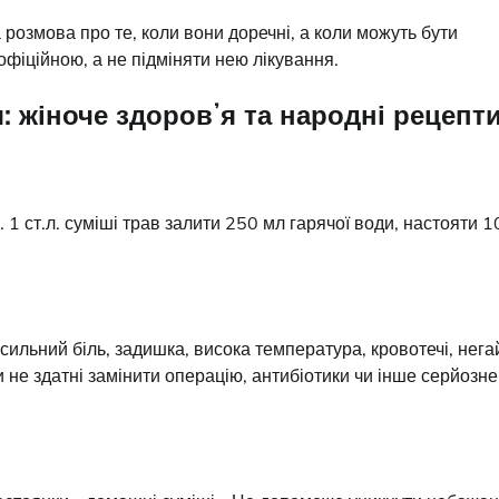
розмова про те, коли вони доречні, а коли можуть бути
іційною, а не підміняти нею лікування.
: жіноче здоровʼя та народні рецепт
 1 ст.л. суміші трав залити 250 мл гарячої води, настояти 1
сильний біль, задишка, висока температура, кровотечі, нега
 не здатні замінити операцію, антибіотики чи інше серйозне