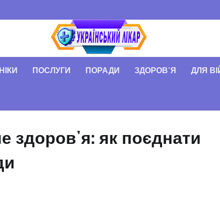
НІКИ
ПОСЛУГИ
ПОРАДИ
ЗДОРОВʼЯ
ДЛЯ В
е здоровʼя: як поєднати
ди