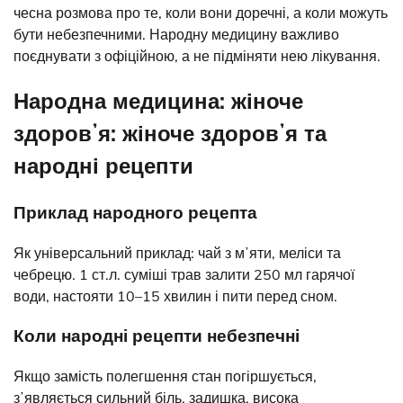
чесна розмова про те, коли вони доречні, а коли можуть
бути небезпечними. Народну медицину важливо
поєднувати з офіційною, а не підміняти нею лікування.
Народна медицина: жіноче
здоровʼя: жіноче здоровʼя та
народні рецепти
Приклад народного рецепта
Як універсальний приклад: чай з мʼяти, меліси та
чебрецю. 1 ст.л. суміші трав залити 250 мл гарячої
води, настояти 10–15 хвилин і пити перед сном.
Коли народні рецепти небезпечні
Якщо замість полегшення стан погіршується,
зʼявляється сильний біль, задишка, висока