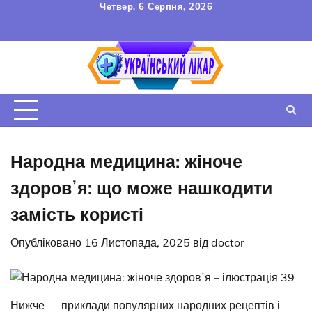
Перейти
Четвер, 6 Серпня, 2026
до
FAQ
Зв’язок
УГОДА
вмісту
КОРИСТУВАЧА
Народна медицина: жіноче
здоровʼя: що може нашкодити
замість користі
Опубліковано
16 Листопада, 2025
від
doctor
Нижче — приклади популярних народних рецептів і