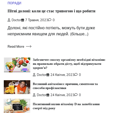
ПОРАДИ
Пітні долоні: коли це стає тривогою і що робити
Doctor
7 Травня, 2023
0
Долоні, які постійно потіють, можуть бути дуже
неприємним явищем для людей. (більше…)
Read More
Забезпечте своєму організму необхідні вітаміни:
як правильно обрати дієту, щоб підтримувати
здоров’я?
Doctor
24 Квітня, 2023
0
Весняний авітаміноз: причини, симптоми та
способи профілактики
Doctor
24 Квітня, 2023
0
Позитивний вплив вітаміну D на запобігання
смерті від раку