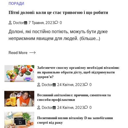
ПОРАДИ
Пітні долоні: коли це стає тривогою і що робити
Doctor
7 Травня, 2023
0
Долоні, які постійно потіють, можуть бути дуже
неприємним явищем для людей. (більше…)
Read More
Забезпечте своєму організму необхідні вітаміни:
як правильно обрати дієту, щоб підтримувати
здоров’я?
Doctor
24 Квітня, 2023
0
Весняний авітаміноз: причини, симптоми та
способи профілактики
Doctor
24 Квітня, 2023
0
Позитивний вплив вітаміну D на запобігання
смерті від раку