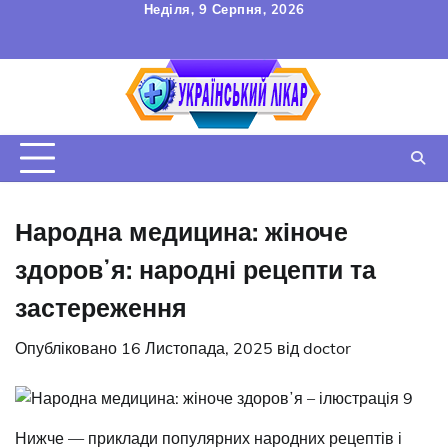
Перейти
Неділя, 9 Серпня, 2026
до
FAQ
Зв’язок
УГОДА
вмісту
КОРИСТУВАЧА
Народна медицина: жіноче
здоровʼя: народні рецепти та
застереження
Опубліковано
16 Листопада, 2025
від
doctor
Нижче — приклади популярних народних рецептів і