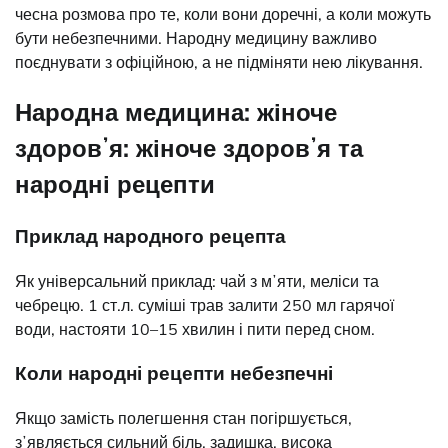
чесна розмова про те, коли вони доречні, а коли можуть
бути небезпечними. Народну медицину важливо
поєднувати з офіційною, а не підміняти нею лікування.
Народна медицина: жіноче
здоровʼя: жіноче здоровʼя та
народні рецепти
Приклад народного рецепта
Як універсальний приклад: чай з мʼяти, меліси та
чебрецю. 1 ст.л. суміші трав залити 250 мл гарячої
води, настояти 10–15 хвилин і пити перед сном.
Коли народні рецепти небезпечні
Якщо замість полегшення стан погіршується,
зʼявляється сильний біль, задишка, висока