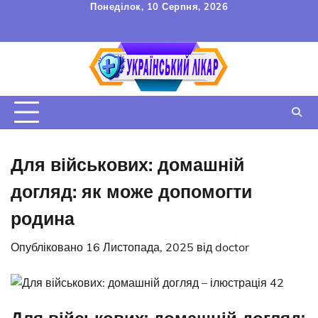
Перейти
Понеділок, 10 Серпня, 2026
до
FAQ
Зв’язок
УГОДА
вмісту
КОРИСТУВАЧА
Для військових: домашній
догляд: як може допомогти
родина
Опубліковано
16 Листопада, 2025
від
doctor
Для військових: домашній догляд: