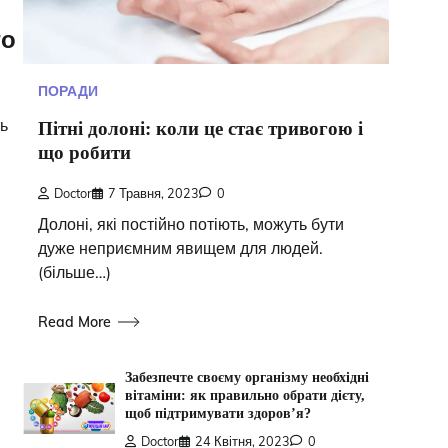
го
ПОРАДИ
ть
Пітні долоні: коли це стає тривогою і
що робити
Doctor
7 Травня, 2023
0
Долоні, які постійно потіють, можуть бути
дуже неприємним явищем для людей.
(більше…)
Read More
Забезпечте своєму організму необхідні
вітаміни: як правильно обрати дієту,
щоб підтримувати здоров’я?
Doctor
24 Квітня, 2023
0