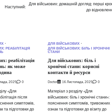
Для військових: домашній догляд: перші кро
Наступний:
до відновлен
ИХ
ДЛЯ ВІЙСЬКОВИХ
Х: РЕАБІЛІТАЦІЯ
ДЛЯ ВІЙСЬКОВИХ: БІЛЬ І ХРОНІЧНІ
НЬ
СТАНИ
их: реабілітація
Для військових: біль і
нь: як може
хронічні стани: корисні
одина
контакти й ресурси
пада, 2025
0
Doctor
16 Листопада, 2025
0
ділу «Для
Матеріал з розділу «Для
білітація після
військових: біль і хронічні стани»:
яснення симптомів,
пояснення симптомів, тривожних
к та підготовки до
ознак та підготовки до візиту до