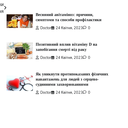
ки
ня
Весняний авітаміноз: причини,
симптоми та способи профілактики
Doctor
24 Квітня, 2023
0
Позитивний вплив вітаміну D на
запобігання смерті від раку
Doctor
24 Квітня, 2023
0
Як уникнути протипоказаних фізичних
навантажень для людей з серцево-
судинними захворюваннями
Doctor
24 Квітня, 2023
0