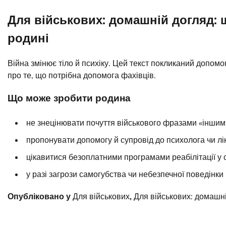
Для військових: домашній догляд: 
родині
Війна змінює тіло й психіку. Цей текст покликаний допомог
про те, що потрібна допомога фахівців.
Що може зробити родина
не знецінювати почуття військового фразами «іншим
пропонувати допомогу й супровід до психолога чи лі
цікавитися безоплатними програмами реабілітації у с
у разі загрози самогубства чи небезпечної поведінки
Опубліковано у
Для військових
,
Для військових: домашн