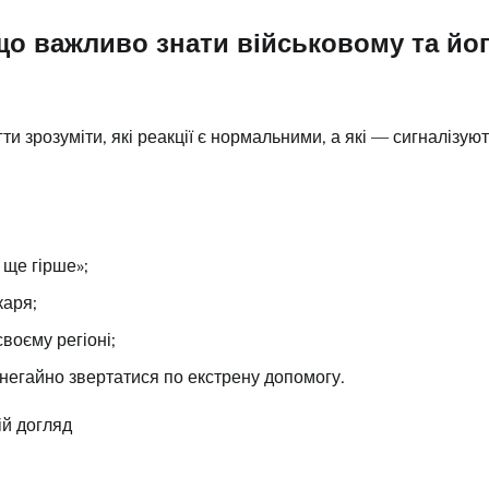
що важливо знати військовому та йо
ти зрозуміти, які реакції є нормальними, а які — сигналізую
 ще гірше»;
каря;
воєму регіоні;
 негайно звертатися по екстрену допомогу.
ій догляд