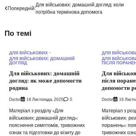
Навігація
Для військових: домашній догляд: коли
Попередній:
потрібна термінова допомога
записів
По темі
ДЛЯ ВІЙСЬКОВИХ
ДЛЯ ВІЙСЬКОВ
ДЛЯ ВІЙСЬКОВИХ: ДОМАШНІЙ
ДЛЯ ВІЙСЬКОВИ
ДОГЛЯД
ПІСЛЯ ПОРАНЕ
Для військових: домашній
Для військов
догляд: як може допомогти
після поране
родина
допомогти р
Doctor
16 Листопада, 2025
0
Doctor
16 Листо
Матеріал з розділу «Для
Матеріал з роз
військових: домашній догляд»:
військових: реа
пояснення симптомів, тривожних
поранень»: по
ознак та підготовки до візиту до
тривожних озна