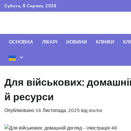
Перейти
Субота, 8 Серпня, 2026
до
вмісту
ОСНОВНА
ЛІКАРІ
НОВИНИ
КЛІНІКИ
КЛІ
Для військових: домашній
й ресурси
Опубліковано
16 Листопада, 2025
від
doctor