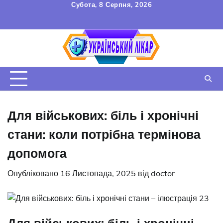
Перейти
Субота, 8 Серпня, 2026
до
FAQ
Зв’язок
УГОДА
вмісту
КОРИСТУВАЧА
Для військових: біль і хронічні
стани: коли потрібна термінова
допомога
Опубліковано
16 Листопада, 2025
від
doctor
Для військових: біль і хронічні