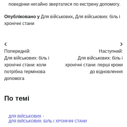
поведінки негайно звертатися по екстрену допомогу.
Опубліковано у
Для військових
,
Для військових: біль і
хронічні стани
Навігація
Попередній:
Наступний:
записів
Для військових: біль і
Для військових: біль і
хронічні стани: коли
хронічні стани: перші кроки
потрібна термінова
до відновлення
допомога
По темі
ДЛЯ ВІЙСЬКОВИХ
ДЛЯ ВІЙСЬКОВИХ: БІЛЬ І ХРОНІЧНІ СТАНИ