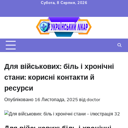
Перейти
Субота, 8 Серпня, 2026
до
FAQ
Зв’язок
УГОДА
вмісту
КОРИСТУВАЧА
Для військових: біль і хронічні
стани: корисні контакти й
ресурси
Опубліковано
16 Листопада, 2025
від
doctor
Для військових: біль і хронічні