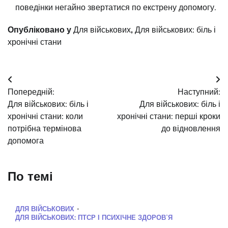
поведінки негайно звертатися по екстрену допомогу.
Опубліковано у
Для військових
,
Для військових: біль і
хронічні стани
Навігація
Попередній:
Наступний:
записів
Для військових: біль і
Для військових: біль і
хронічні стани: коли
хронічні стани: перші кроки
потрібна термінова
до відновлення
допомога
По темі
ДЛЯ ВІЙСЬКОВИХ
ДЛЯ ВІЙСЬКОВИХ: ПТСР І ПСИХІЧНЕ ЗДОРОВʼЯ