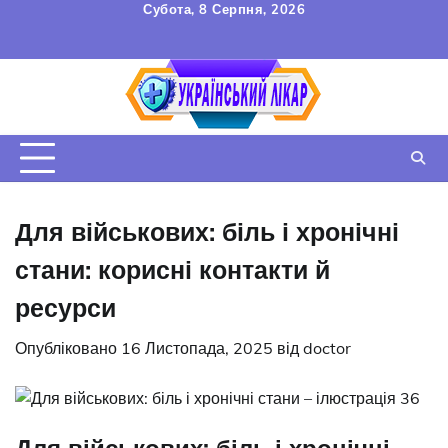
Перейти
Субота, 8 Серпня, 2026
до
FAQ
Зв’язок
УГОДА
вмісту
КОРИСТУВАЧА
Для військових: біль і хронічні
стани: корисні контакти й
ресурси
Опубліковано
16 Листопада, 2025
від
doctor
Для військових: біль і хронічні