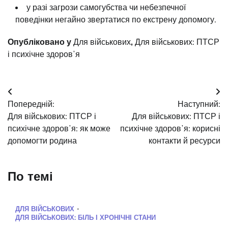
у разі загрози самогубства чи небезпечної
поведінки негайно звертатися по екстрену допомогу.
Опубліковано у
Для військових
,
Для військових: ПТСР
і психічне здоровʼя
Навігація
Попередній:
Наступний:
записів
Для військових: ПТСР і
Для військових: ПТСР і
психічне здоровʼя: як може
психічне здоровʼя: корисні
допомогти родина
контакти й ресурси
По темі
ДЛЯ ВІЙСЬКОВИХ
ДЛЯ ВІЙСЬКОВИХ: БІЛЬ І ХРОНІЧНІ СТАНИ