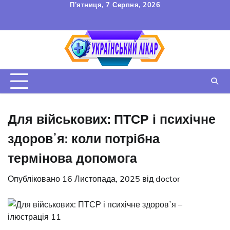
Перейти
П’ятниця, 7 Серпня, 2026
до
FAQ
Зв’язок
УГОДА
вмісту
КОРИСТУВАЧА
Для військових: ПТСР і психічне
здоровʼя: коли потрібна
термінова допомога
Опубліковано
16 Листопада, 2025
від
doctor