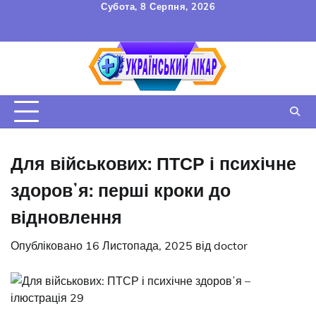
Перейти
Субота, 8 Серпня, 2026
до
FAQ
Зв’язок
УГОДА
вмісту
КОРИСТУВАЧА
Для військових: ПТСР і психічне
здоровʼя: перші кроки до
відновлення
Опубліковано
16 Листопада, 2025
від
doctor