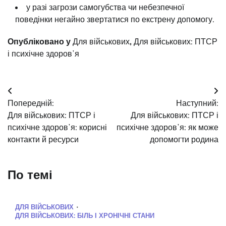
у разі загрози самогубства чи небезпечної
поведінки негайно звертатися по екстрену допомогу.
Опубліковано у
Для військових
,
Для військових: ПТСР
і психічне здоровʼя
Навігація
Попередній:
Наступний:
записів
Для військових: ПТСР і
Для військових: ПТСР і
психічне здоровʼя: корисні
психічне здоровʼя: як може
контакти й ресурси
допомогти родина
По темі
ДЛЯ ВІЙСЬКОВИХ
ДЛЯ ВІЙСЬКОВИХ: БІЛЬ І ХРОНІЧНІ СТАНИ