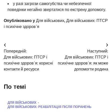
у разі загрози самогубства чи небезпечної
поведінки негайно звертатися по екстрену допомогу.
Опубліковано у
Для військових
,
Для військових: ПТСР
і психічне здоровʼя
Навігація
Попередній:
Наступний:
записів
Для військових: ПТСР і
Для військових: ПТСР і
психічне здоровʼя: корисні
психічне здоровʼя: як може
контакти й ресурси
допомогти родина
По темі
ДЛЯ ВІЙСЬКОВИХ
ДЛЯ ВІЙСЬКОВИХ: РЕАБІЛІТАЦІЯ ПІСЛЯ ПОРАНЕНЬ