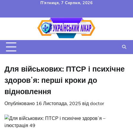
Перейти
П’ятниця, 7 Серпня, 2026
до
FAQ
Зв’язок
УГОДА
вмісту
КОРИСТУВАЧА
Для військових: ПТСР і психічне
здоровʼя: перші кроки до
відновлення
Опубліковано
16 Листопада, 2025
від
doctor