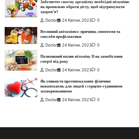
Забезпечте своєму організму необхідні вітаміни:
як правильно обрати дієту, щоб підтримувати
здоров’я?
Doctor
24 Квітня, 2023
0
Весняний авітаміноз: причини, симптоми та
способи профілактики
Doctor
24 Квітня, 2023
0
Позитивний вплив вітаміну D на запобігання
смерті від раку
Doctor
24 Квітня, 2023
0
Як уникнути протипоказаних фізичних
навантажень для людей з серцево-судинними
захворюваннями
Doctor
24 Квітня, 2023
0