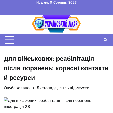
Перейти
Неділя, 9 Серпня, 2026
до
FAQ
Зв’язок
УГОДА
вмісту
КОРИСТУВАЧА
Для військових: реабілітація
після поранень: корисні контакти
й ресурси
Опубліковано
16 Листопада, 2025
від
doctor