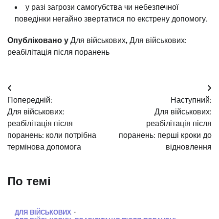
у разі загрози самогубства чи небезпечної
поведінки негайно звертатися по екстрену допомогу.
Опубліковано у
Для військових
,
Для військових:
реабілітація після поранень
Навігація
Попередній:
Наступний:
записів
Для військових:
Для військових:
реабілітація після
реабілітація після
поранень: коли потрібна
поранень: перші кроки до
термінова допомога
відновлення
По темі
ДЛЯ ВІЙСЬКОВИХ