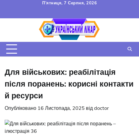
Перейти
П’ятниця, 7 Серпня, 2026
до
FAQ
Зв’язок
УГОДА
вмісту
КОРИСТУВАЧА
Для військових: реабілітація
після поранень: корисні контакти
й ресурси
Опубліковано
16 Листопада, 2025
від
doctor