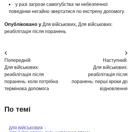
у разі загрози самогубства чи небезпечної
поведінки негайно звертатися по екстрену допомогу.
Опубліковано у
Для військових
,
Для військових:
реабілітація після поранень
Навігація
Попередній:
Наступний:
записів
Для військових:
Для військових:
реабілітація після
реабілітація після
поранень: коли потрібна
поранень: перші кроки до
термінова допомога
відновлення
По темі
ДЛЯ ВІЙСЬКОВИХ