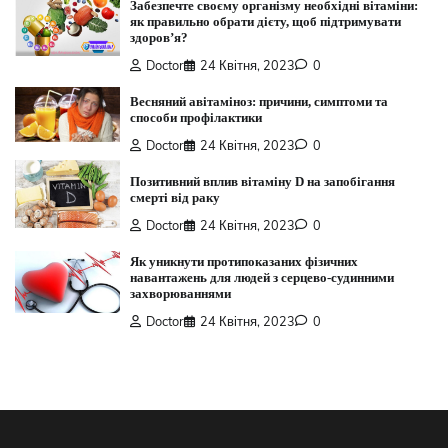
Забезпечте своєму організму необхідні вітаміни:
як правильно обрати дієту, щоб підтримувати
здоров’я?
Doctor
24 Квітня, 2023
0
Весняний авітаміноз: причини, симптоми та
способи профілактики
Doctor
24 Квітня, 2023
0
Позитивний вплив вітаміну D на запобігання
смерті від раку
Doctor
24 Квітня, 2023
0
Як уникнути протипоказаних фізичних
навантажень для людей з серцево-судинними
захворюваннями
Doctor
24 Квітня, 2023
0