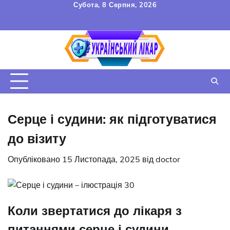
Перейти
Субота, 8 Серпня, 2026
до
FAQ
Зв’язок
УГОДА
вмісту
КОРИСТУВАЧА
Серце і судини: як підготуватися
до візиту
Опубліковано
15 Листопада, 2025
від
doctor
Коли звертатися до лікаря з
питаннями серце і судини