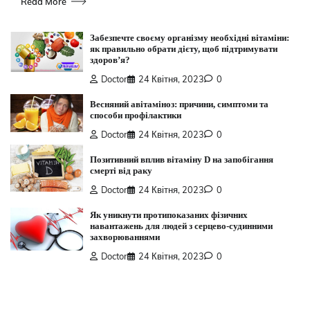
Read More
Забезпечте своєму організму необхідні вітаміни:
як правильно обрати дієту, щоб підтримувати
здоров’я?
Doctor
24 Квітня, 2023
0
Весняний авітаміноз: причини, симптоми та
способи профілактики
Doctor
24 Квітня, 2023
0
Позитивний вплив вітаміну D на запобігання
смерті від раку
Doctor
24 Квітня, 2023
0
Як уникнути протипоказаних фізичних
навантажень для людей з серцево-судинними
захворюваннями
Doctor
24 Квітня, 2023
0