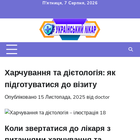
Перейти
П’ятниця, 7 Серпня, 2026
до
FAQ
Зв’язок
УГОДА
вмісту
КОРИСТУВАЧА
Харчування та дієтологія: як
підготуватися до візиту
Опубліковано
15 Листопада, 2025
від
doctor
Коли звертатися до лікаря з
питаннями харчування та