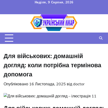
Перейти
Неділя, 9 Серпня, 2026
до
FAQ
Зв’язок
УГОДА
вмісту
КОРИСТУВАЧА
Для військових: домашній
догляд: коли потрібна термінова
допомога
Опубліковано
16 Листопада, 2025
від
doctor
Для військових: домашній догляд: