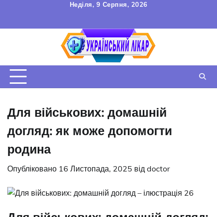
Перейти
Неділя, 9 Серпня, 2026
до
FAQ
Зв’язок
УГОДА
вмісту
КОРИСТУВАЧА
Для військових: домашній
догляд: як може допомогти
родина
Опубліковано
16 Листопада, 2025
від
doctor
Для військових: домашній догляд: