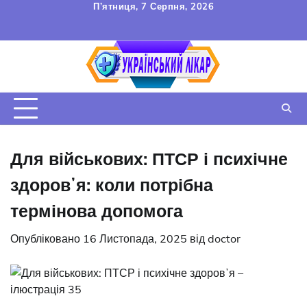
Перейти
П’ятниця, 7 Серпня, 2026
до
FAQ
Зв’язок
УГОДА
вмісту
КОРИСТУВАЧА
Для військових: ПТСР і психічне
здоровʼя: коли потрібна
термінова допомога
Опубліковано
16 Листопада, 2025
від
doctor