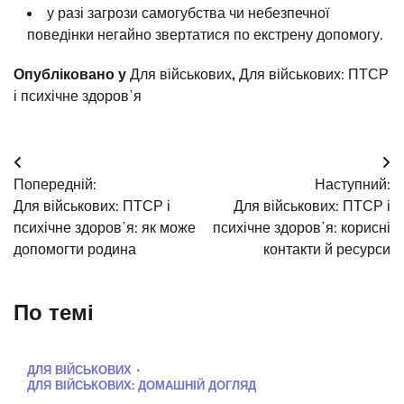
у разі загрози самогубства чи небезпечної
поведінки негайно звертатися по екстрену допомогу.
Опубліковано у
Для військових
,
Для військових: ПТСР
і психічне здоровʼя
Навігація
Попередній:
Наступний:
записів
Для військових: ПТСР і
Для військових: ПТСР і
психічне здоровʼя: як може
психічне здоровʼя: корисні
допомогти родина
контакти й ресурси
По темі
ДЛЯ ВІЙСЬКОВИХ
ДЛЯ ВІЙСЬКОВИХ: ДОМАШНІЙ ДОГЛЯД